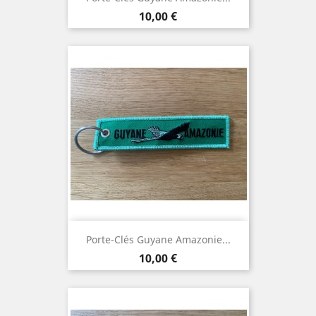
Prix
10,00 €
Porte-Clés Guyane Amazonie...
Prix
10,00 €