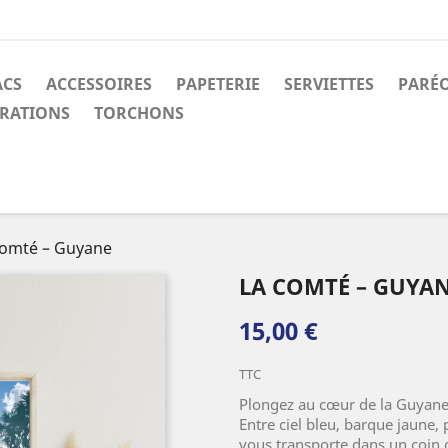
ACS
ACCESSOIRES
PAPETERIE
SERVIETTES
PARÉ
RATIONS
TORCHONS
Comté – Guyane
LA COMTÉ – GUYA
15,00 €
TTC
Plongez au cœur de la Guyane 
Entre ciel bleu, barque jaune, 
vous transporte dans un coin 