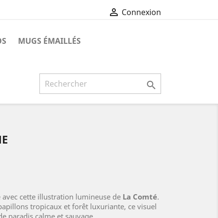

Connexion
OS
MUGS ÉMAILLÉS

NE
avec cette illustration lumineuse de
La Comté
.
papillons tropicaux et forêt luxuriante, ce visuel
de paradis calme et sauvage.