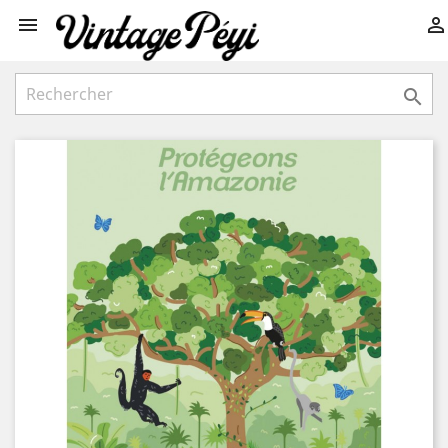


