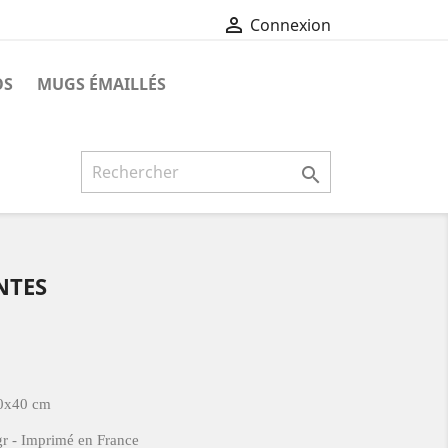

Connexion
OS
MUGS ÉMAILLÉS

NTES
 30x40 cm
r - Imprimé en France