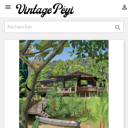


