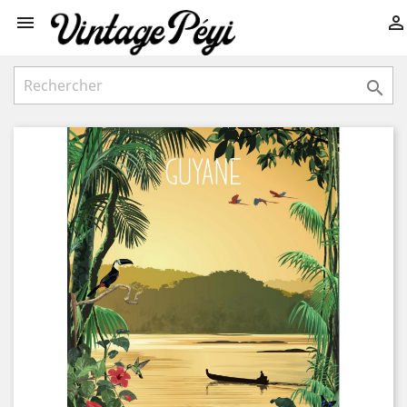


