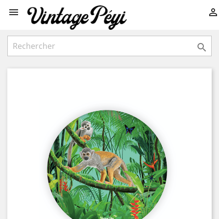


