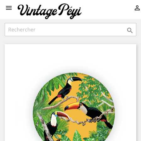


