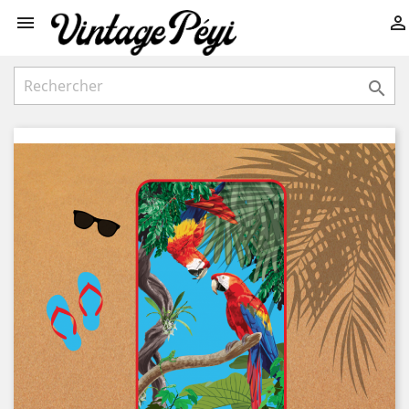


