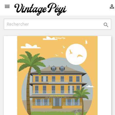


