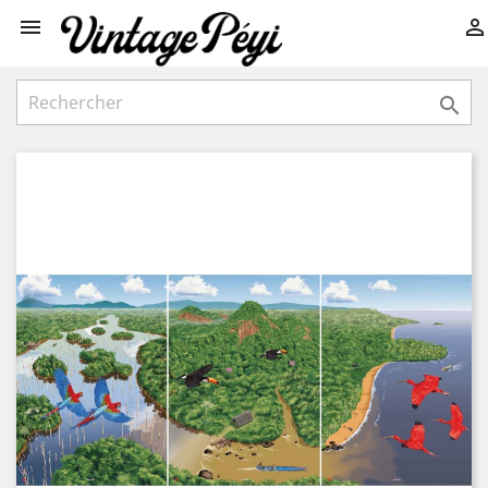


