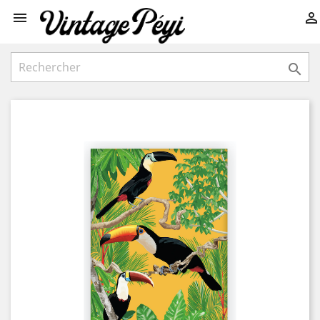


