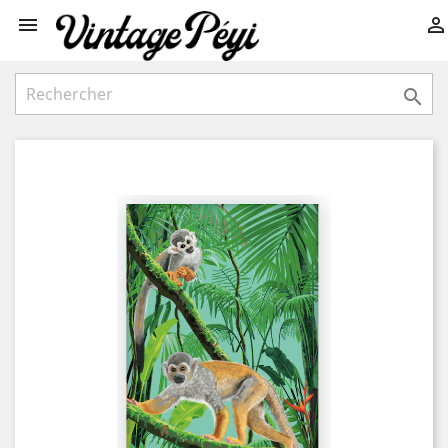


