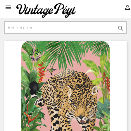


