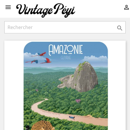


