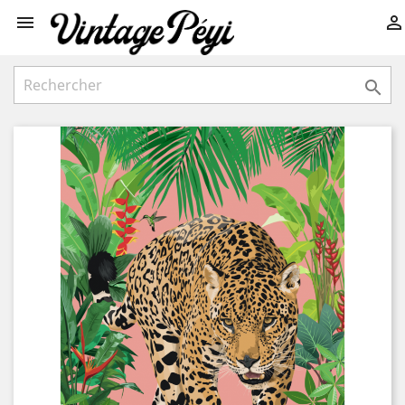


