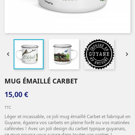


MUG ÉMAILLÉ CARBET
15,00 €
TTC
Léger et incassable, ce joli mug émaillé Carbet et fabriqué en
Guyane, égaiera vos carbets en pleine forêt ou vos matinées
caféinées ! Avec un joli design du carbet typique guyanais,
ce mug pourra vous suivre dans toutes vos sorties !