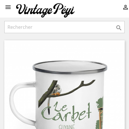


