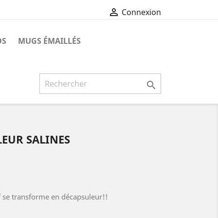

Connexion
OS
MUGS ÉMAILLÉS

EUR SALINES
f se transforme en décapsuleur!!