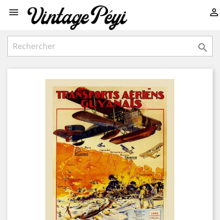


